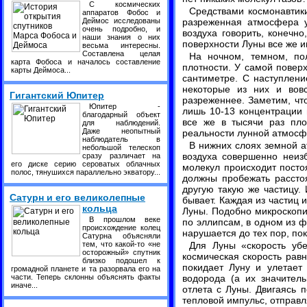
С космических
Средствами космонавтики 
аппаратов Фобос и
Деймос исследованы
разреженная атмосфера у
очень подробно, и
воздуха говорить, конечн
наши знания о них
поверхности Луны все же 
весьма интересны.
Составлена целая
На ночном, темном, по
карта Фобоса и началось составление
плотности. У самой повер
карты Деймоса...
сантиметре. С наступлени
некоторые из них и вов
Гигантский Юпитер
разреженнее. Заметим, чт
Юпитер -
лишь 10-13 концентрации 
благодарный объект
все же в тысячи раз пло
для наблюдений.
Даже неопытный
реальности лунной атмосф
наблюдатель в
В нижних слоях земной а
небольшой телескоп
воздуха совершенно неиз
сразу различает на
его диске серию сероватых облачных
молекул происходит посто
полос, тянушихся параллельно экватору...
должны пробежать расстоя
другую такую же частицу.
Сатурн и его великолепные
бывает. Каждая из частиц 
кольца
Луны. Подобно микроскопи
В прошлом веке
по эллипсам, в одном из ф
происхождение колец
нарушается до тех пор, пок
Сатурна объясняли
тем, что какой-то «не
Для Луны «скорость убе
осторожный» спутник
космическая скорость равн
близко подошел к
покидает Луну и улетает
громадной планете и та разорвала его на
части. Теперь склонны объяснять факты
водорода (а их значител
иначе...
отлета с Луны. Двигаясь 
тепловой импульс, отправл