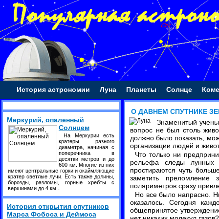
История астрономии
Луна
Планеты
Солнце
Ком
О ДАВНЕМ СПУТНИКЕ З
Меркурий, опаленный
Знаменитый ученый
Солнцем
вопрос не был столь живо
На Меркурии есть
должно было показать, мо
кратеры разного
организации людей и живо
диаметра, начиная с
поперечника в
Что только ни предприн
десятки метров и до
рельефа следы лунных о
600 км. Многие из них
простираются чуть больше
имеют центральные горки и окаймляющие
кратер светлые лучи. Есть также долины,
заметить преломление 
борозды, разломы, горные хребты с
поляриметров сразу привл
вершинами до 4 км...
Но все было напрасно. Н
оказалось. Сегодня кажд
История открытия спутников
общепринятое утверждение
Марса Фобоса и Деймоса
нет никаких молекул газов?