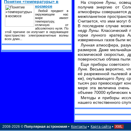
Понятие «температуры» в
На стороне Луны, освещ
космосе
получив энергию от Солн
Любой предмет в
атмосферы совершается до
окружающем нас
межпланетное пространств
мире имеет
Считается, что ими могут 
температуру,
отличную от
В последнем случае можно
абсолютного нуля. По
недр Луны. Классический 
этой причине он излучает в окружающее
горки лунного кратера А
пространство электромагнитные волны
всех длин...
изверженных газов были м
Лунная атмосфера, разу
размеров. Даже мельчайши
космической скоростью, 
поверхностью облака пыли
Еще приборы советского
Луне. Весьма вероятно, ч
её разреженной пылевой а
км), окутывающего Луну, с
тысяч раз превосходит ко
мере эта величина очень
объеме 70000 кубических 
Методы и приборы иссле
нашего естественного спут
2008-2026 ©
Популярная астрономия
•
Контакты
•
Карта сайта
•
XML