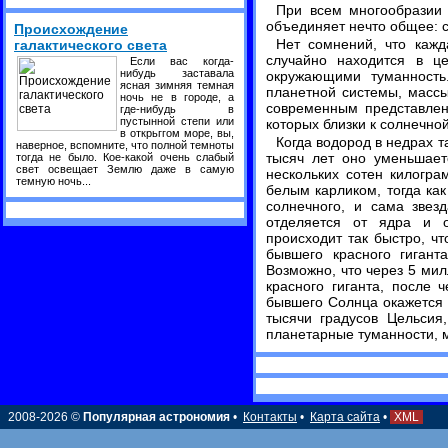
При всем многообразии
объединяет нечто общее: с
Происхождение
Нет сомнений, что кажд
галактического света
случайно находится в це
Если вас когда-
нибудь заставала
окружающими туманность
ясная зимняя темная
планетной системы, масс
ночь не в городе, а
современным представлен
где-нибудь в
пустынной степи или
которых близки к солнечно
в открьггом море, вы,
Когда водород в недрах т
наверное, вспомните, что полной темноты
тысяч лет оно уменьшает
тогда не было. Кое-какой очень слабый
свет освещает Землю даже в самую
нескольких сотен килогра
темную ночь...
белым карликом, тогда ка
солнечного, и сама звез
отделяется от ядра и о
происходит так быстро, чт
бывшего красного гигант
Возможно, что через 5 мил
красного гиганта, после 
бывшего Солнца окажется 
тысячи градусов Цельсия
планетарные туманности, 
2008-2026 ©
Популярная астрономия
•
Контакты
•
Карта сайта
•
XML