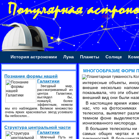
История астрономии
Луна
Планеты
Солнце
Ком
МНОГООБРАЗИЕ ФОРМ 
Познание формы нашей
Галактики
интересные объекты, иног
Звездный мир,
внешне несколько напом
рассматриваемый из
показывала, что эти объе
центра Галактики,
внешний вид они были наз
выглядел бы,
пожалуй, более
В настоящее время извес
эффектным, нежели
нас, что на фотоснимках 
мы его наблюдаем. Великое множество
очень ярких красноватых звезд усеивало
телескопа, выявляет разл
бы небосклон...
темном фоне выделяются 
ионизованного кислорода.
Структура центральной части
В большие телескопы ни 
Галактики
самых общих чертах и в
Млечный Путь не
туманностей. В большинст