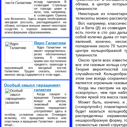
всюду одинаков. В
облака, в центре которы
созвездии Стрельца
туманности.
он гораздо шире и
ярче, чем, например,
Некоторые из планетарн
в созвездиях Ориона
телескопы можно рассмотр
или Возничего. Здесь видна необозримая
звездная россыпь, распадающаяся на
Вот, например, классиче
облака, которые внешне имеют некоторое
(γ) и Бета (β) из созвезди
сходство с хорошо знакомыми нам
есть почти в сто раз дал
атмосферными образованиями...
собой колечко дыма от пап
явлений, конечно, несо
Ядро Галактики
поперечник около 70 тысяч
Ядро Галактики не
центре кольцеобразной т
имеет определенных,
резко обозначенных
туманности.
границ. К своим
Около трети всех извест
краям оно постепенно
все эти газовые кольца сл
«редеет», переходя в
окружающий его звездный костяк
Теория вероятностей со
Галактики. Трудно сказать, сколько
случайностей. Кольцеобра
именно звезд содержится в этом ядре...
этом они всегда сохраняю
является огромным газовым
Особый смысл «вращения»
Когда мы смотрим на кр
галактик
«скорлупы», чем при наб
Когда говорят о
более яркой эта масса газа
вращении Галактики
вокруг ее центра,
Может быть, конечно, и 
знакомый всем
(«скорлупой») планетарно
термин «вращение»
будет казаться кольцео
употребляют здесь в
особом, условном смысле. Очевидно
распределены неравном
всякому, что вращение колеса или
нешарообразную форму, то
пластинки и вращение Галактики - разные
сложностью своей структур
вещи...