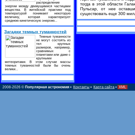
распределение
тогда в этой области Гала
энергии между движущимися частицами
Пульсар, от нее оставш
вещества. В житейской практике под
существовать еще 300 мил
температурой понимают некоторую
величину, которая характеризует
среднюю кинетическую энергию...
Загадки темных туманностей
Темные туманности
не могут состоять из
тел крупных
размеров, например,
сравнимых с
планетами или даже с
крупными
метеоритами. В этом случае массы
темных туманностей были бы очень
велики...
2008-2026 ©
Популярная астрономия
•
Контакты
•
Карта сайта
•
XML