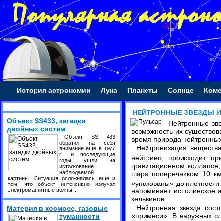
История астрономии
Луна
Планеты
Солнце
Ком
НЕЙТРОННЫЕ ЗВЕЗДЫ И
Объект SS433, загадки
Нейтронные зве
двойных систем
возможность их существов
Объект SS 433
время природа нейтронных 
обратил на себя
Нейтронизация вещества
внимание еще в 1977
г., и последующие
нейтрино, происходит пр
годы ушли на
гравитационном коллапсе,
истолкование
наблюдаемой
шара поперечником 10 км.
картины. Ситуация осложнялась еще и
«упакованы» до плотности
тем, что объект интенсивно излучал
электромагнитные волны...
напоминает исполинское а
кельвинов.
Нейтронная звезда сост
Материя в космосе, газовые
«примеси». В наружных сл
туманности