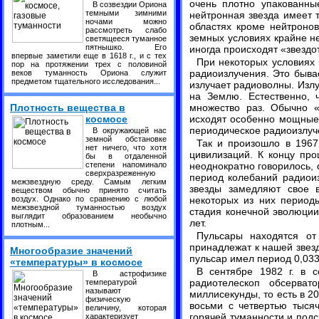
очень плотно упакованны
В созвездии Ориона
темными зимними
нейтронная звезда имеет 
ночами можно
областях кроме нейтроно
рассмотреть слабо
земных условиях крайне не
светящееся туманное
пятнышко. Его
иногда происходят «звездо
впервые заметили еще в 1618 г., и с тех
При некоторых условиях
пор на протяжении трех с половиной
радиоизлучения. Это бывае
веков туманность Ориона служит
предметом тщательного исследования...
излучает радиоволны. Излу
на Землю. Естественно, 
Плотность вещества в
множество раз. Обычно «
космосе
исходят особенно мощные
периодическое радиоизлуче
В окружающей нас
земной обстановке
Так и произошло в 1967
нет ничего, что хотя
цивилизаций. К концу про
бы в отдаленной
степени напоминало
неоднократно говорилось, 
сверхразреженную
период колебаний радиоиз
межзвездную среду. Самым легким
звезды замедляют свое 
веществом обычно принято считать
воздух. Однако по сравнению с любой
некоторых из них периоды
межзвездной туманностью воздух
стадия конечной эволюции
выглядит образованием необычно
лет.
плотным...
Пульсары находятся от
принадлежат к нашей звез
Многообразие значений
пульсар имел период 0,033
«температуры» в космосе
В сентябре 1982 г. в с
В астрофизике
радиотелескоп обсерват
температурой
называют
миллисекунды, то есть в 2
физическую
восьми с четвертью тысяч
величину, которая
горячей туманности и под
характеризует