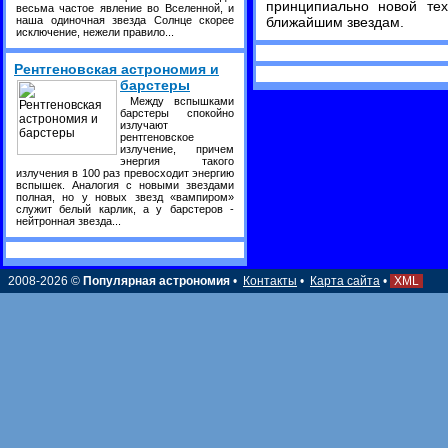
принципиально новой тех
весьма частое явление во Вселенной, и
наша одиночная звезда Солнце скорее
ближайшим звездам.
исключение, нежели правило...
Рентгеновская астрономия и
барстеры
Между вспышками
барстеры спокойно
излучают
рентгеновское
излучение, причем
энергия такого
излучения в 100 раз превосходит энергию
вспышек. Аналогия с новыми звездами
полная, но у новых звезд «вампиром»
служит белый карлик, а у барстеров -
нейтронная звезда...
2008-2026 ©
Популярная астрономия
•
Контакты
•
Карта сайта
•
XML