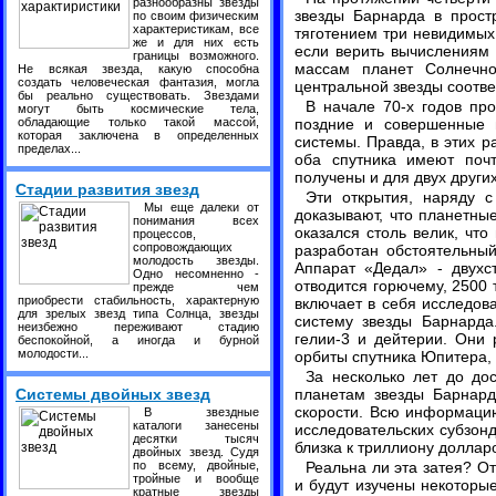
разнообразны звезды
звезды Барнарда в прост
по своим физическим
характеристикам, все
тяготением три невидимых 
же и для них есть
если верить вычислениям 
границы возможного.
массам планет Солнечно
Не всякая звезда, какую способна
создать человеческая фантазия, могла
центральной звезды соответ
бы реально существовать. Звездами
В начале 70-х годов пр
могут быть космические тела,
обладающие только такой массой,
поздние и совершенные 
которая заключена в определенных
системы. Правда, в этих р
пределах...
оба спутника имеют почт
получены и для двух других
Стадии развития звезд
Эти открытия, наряду с
Мы еще далеки от
доказывают, что планетны
понимания всех
оказался столь велик, чт
процессов,
сопровождающих
разработан обстоятельный
молодость звезды.
Аппарат «Дедал» - двухс
Одно несомненно -
отводится горючему, 2500 
прежде чем
приобрести стабильность, характерную
включает в себя исследов
для зрелых звезд типа Солнца, звезды
систему звезды Барнарда
неизбежно переживают стадию
гелии-3 и дейтерии. Они 
беспокойной, а иногда и бурной
молодости...
орбиты спутника Юпитера, 
За несколько лет до до
Системы двойных звезд
планетам звезды Барнард
скорости. Всю информаци
В звездные
каталоги занесены
исследовательских субзонд
десятки тысяч
близка к триллиону доллар
двойных звезд. Судя
по всему, двойные,
Реальна ли эта затея? О
тройные и вообще
и будут изучены некоторые
кратные звезды