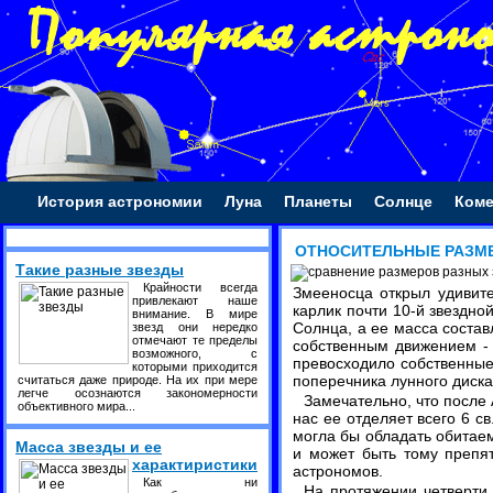
История астрономии
Луна
Планеты
Солнце
Ком
ОТНОСИТЕЛЬНЫЕ РАЗМ
Такие разные звезды
Крайности всегда
Змееносца открыл удивит
привлекают наше
карлик почти 10-й звездно
внимание. В мире
Солнца, а ее масса соста
звезд они нередко
отмечают те пределы
собственным движением - 
возможного, с
превосходило собственные 
которыми приходится
поперечника лунного диск
считаться даже природе. На их при мере
легче осознаются закономерности
Замечательно, что после 
объективного мира...
нас ее отделяет всего 6 с
могла бы обладать обитае
Масса звезды и ее
и может быть тому препя
характиристики
астрономов.
Как ни
На протяжении четверти